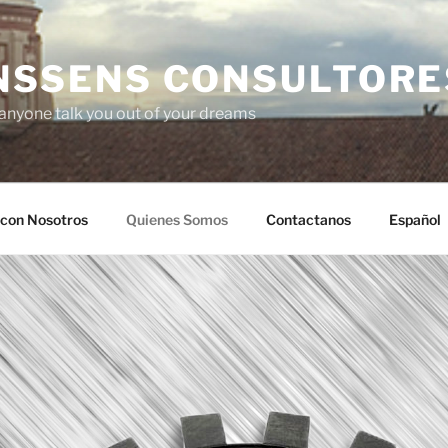
NSSENS CONSULTORE
 anyone talk you out of your dreams
 con Nosotros
Quienes Somos
Contactanos
Español