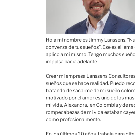
Hola mi nombre es Jimmy Lanssens. “Nun
convenza de tus sueños”. Ese es el lema d
aplico a mi mismo. Tengo muchos sueños
impulsa hacia adelante.
Crear mi empresa Lanssens Consultores
sueños que se hace realidad. Puedo rec
tratando de sacarme de mi sueño colom
motivado por el amor es uno de los mas f
mi vida, Alexandra, en Colombia y de re
rompecabezas de mi vida estaban cayend
como profesionalmente.
En los últimos 20 años, trabaje para di